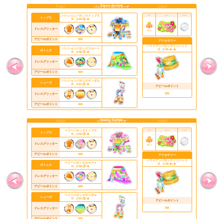
ハ
トップス