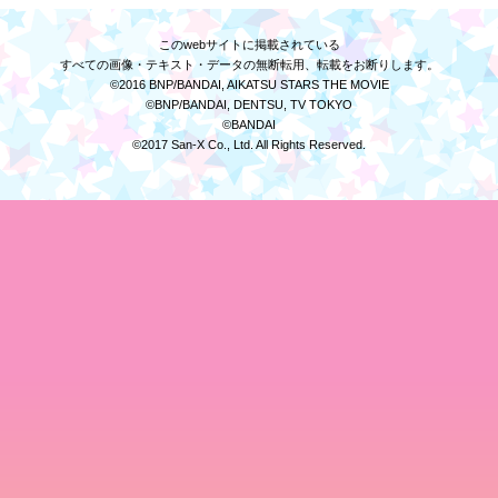
このwebサイトに掲載されている
すべての画像・テキスト・データの無断転用、転載をお断りします。
©2016 BNP/BANDAI, AIKATSU STARS THE MOVIE
©BNP/BANDAI, DENTSU, TV TOKYO
©BANDAI
©2017 San-X Co., Ltd. All Rights Reserved.
ス
トップス