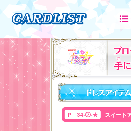
P 34-②-★
スイート