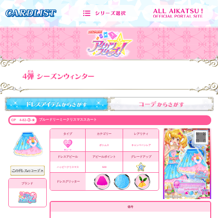
ブルードリーミークリスマススカート
CP 4-82-③-★
タイプ
カテゴリー
レアリティ
ボトムス
キャンペーンレア
ドレスアピール
アピールポイント
グレードアップ
ハッピークリスマス
500
ドレスグリッター
ブランド
備考