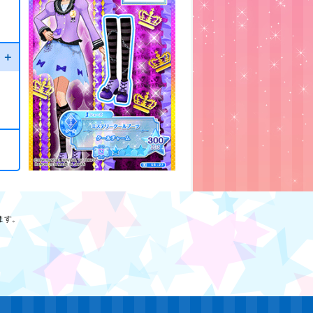
ド
ト＋
ます。