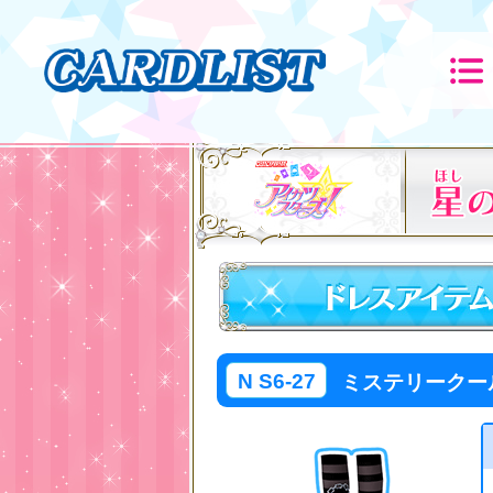
N S6-27
ミステリークー