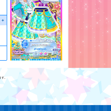
ド
ト＋
ます。